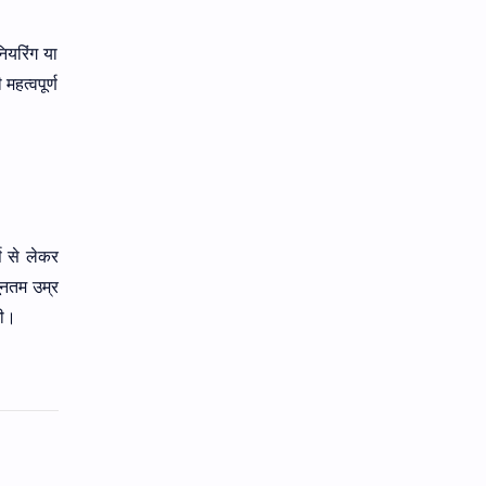
नियरिंग या
हत्वपूर्ण
ष से लेकर
ूनतम उम्र
गी।