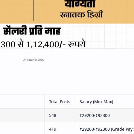
UP Vacancy 2026
Total Posts
Salary (Min-Max)
548
₹29200-₹92300
419
₹29200-₹92300 (Grade Pay: