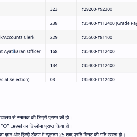
323
₹29200-₹92300
238
₹35400-₹112400 (Grade Pay
k/Accounts Clerk
229
₹25500-₹81100
nt Ayat
i
karan Officer
168
₹35400-₹112400
134
₹35400-₹112400
cial Selection)
03
₹35400-₹112400
92
₹5200-₹20200
85
₹35400-₹112400
विद्यालय से स्नातक की डिग्री प्राप्त की हो।
46
₹35400-₹112400
 में "O" Level का डिप्लोमा प्राप्त किया हो।
 ज्ञान और हिन्दी टंकण में न्यूनतम 25 शब्द प्रति मिनट की गति रखता हो।