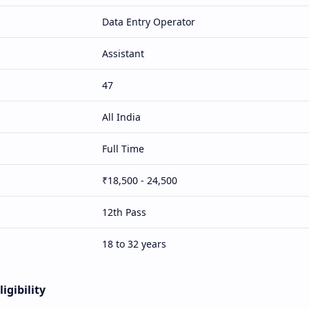
Data Entry Operator
Assistant
47
All India
Full Time
₹18,500 - 24,500
12th Pass
18 to 32 years
Back Office
gibility